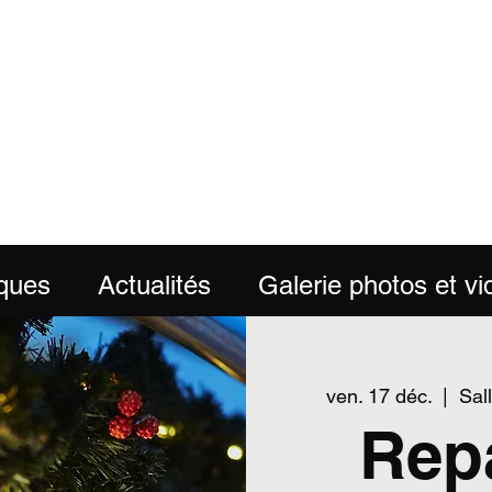
BFS 
iques
Actualités
Galerie photos et v
ven. 17 déc.
  |  
Sal
Repa