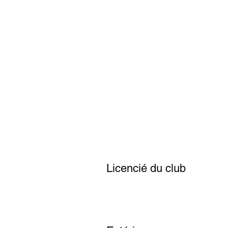
muda N°1, France
 événement
Licencié du club