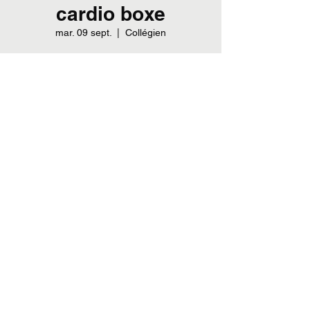
cardio boxe
mar. 09 sept.
  |  
Collégien
Heure et lieu
09 sept. 2025, 19:00 – 20:00
Collégien, All. du Parc, 77090 Collégien,
France
Partager cet événement